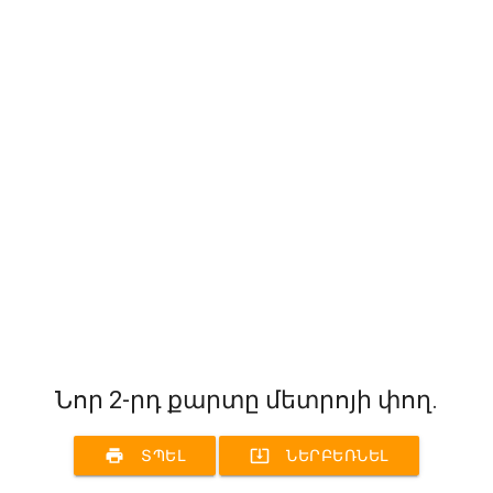
Նոր 2-րդ քարտը մետրոյի փող.
print
system_update_alt
ՏՊԵԼ
ՆԵՐԲԵՌՆԵԼ