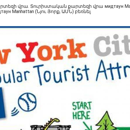
արտեզի վրա. Տուրիստական քարտեզի վրա мидтаун Man
 Manhattan (Նյու Յորք, ԱՄՆ) բեռնել.