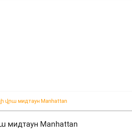
վրա мидтаун Manhattan
мидтаун Manhattan