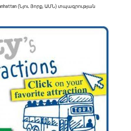
hattan (Նյու Յորք, ԱՄՆ) տպագրության