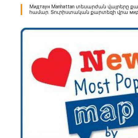
Мидтаун Manhattan տեսարժան վայրերը ք
համար. Տուրիստական քարտեզի վրա мидтаун