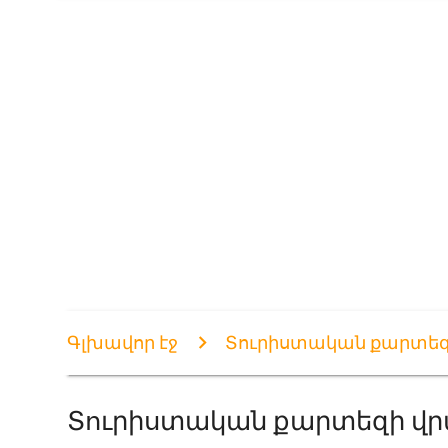
Գլխավոր էջ
Տուրիստական քարտեզի 
Տուրիստական քարտեզի վրա 