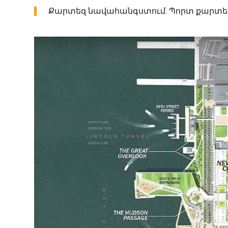
Քարտեզ նավահանգստում. Պորտ քարտեզի վ