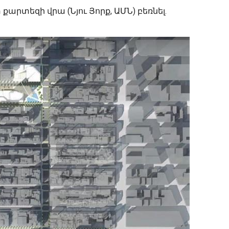
րտեզի վրա (Նյու Յորք, ԱՄՆ) բեռնել.