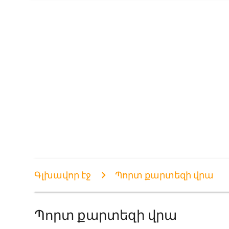
Գլխավոր էջ
Պորտ քարտեզի վրա
Պորտ քարտեզի վրա