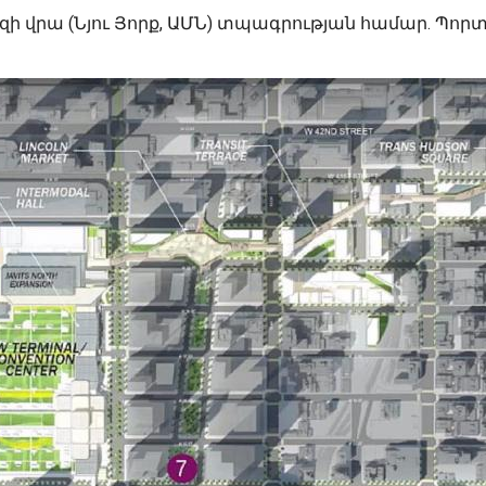
րա (Նյու Յորք, ԱՄՆ) տպագրության համար. Պորտ քա