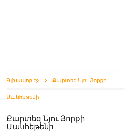
Գլխավոր էջ
Քարտեզ Նյու Յորքի
Մանհեթենի
Քարտեզ Նյու Յորքի
Մանհեթենի