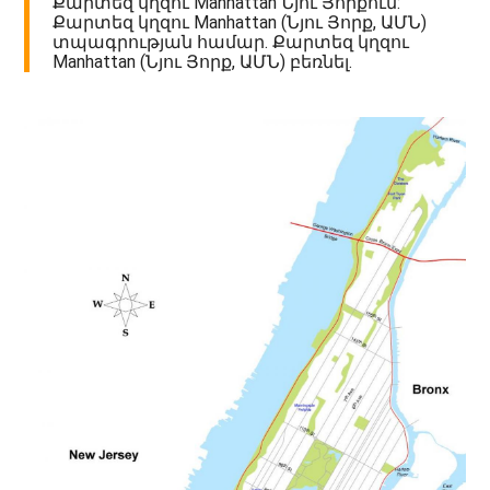
Քարտեզ կղզու Manhattan Նյու Յորքում:
Քարտեզ կղզու Manhattan (Նյու Յորք, ԱՄՆ)
տպագրության համար. Քարտեզ կղզու
Manhattan (Նյու Յորք, ԱՄՆ) բեռնել.