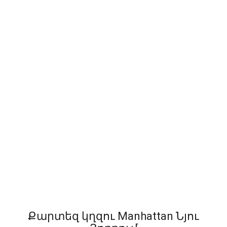
Քարտեզ կղզու Manhattan Նյու