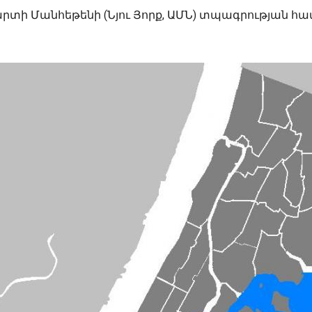
քարտի Մանհեթենի (Նյու Յորք, ԱՄՆ) տպագրության հա