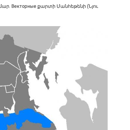
մար. Векторные քարտի Մանհեթենի (Նյու