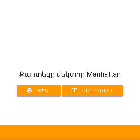
Քարտեզը վեկտոր Manhattan
print
system_update_alt
ՏՊԵԼ
ՆԵՐԲԵՌՆԵԼ