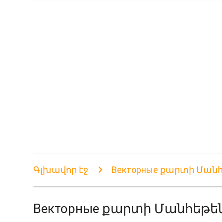
Գլխավոր էջ
Векторные քարտի Ման
Векторные քարտի Մանհեթե